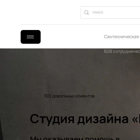
Сантехническая
B2B сотрудниче
100 довольных клиентов
Студия дизайна 
Мы оказываем помощь в