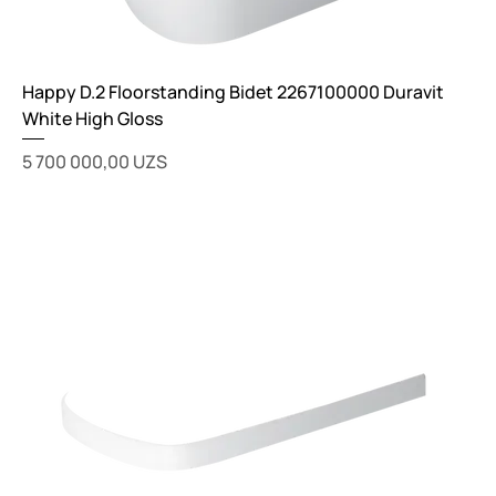
Happy D.2 Floorstanding Bidet 2267100000 Duravit
White High Gloss
Цена
5 700 000,00 UZS