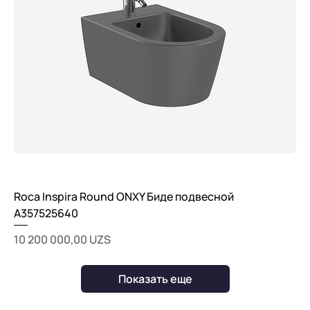
Roca Inspira Round ONXY Биде подвесной
A357525640
Цена
10 200 000,00 UZS
Показать еще