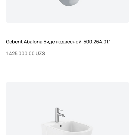
Geberit Abalona Биде подвесной. 500.264.01.1
Цена
1 425 000,00 UZS