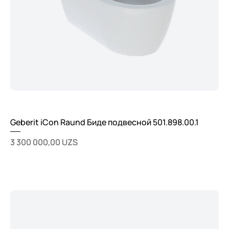
Geberit iCon Raund Биде подвесной 501.898.00.1
Цена
3 300 000,00 UZS