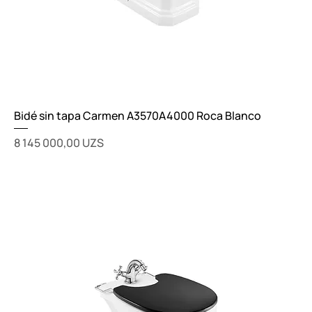
Bidé sin tapa Carmen A3570A4000 Roca Blanco
Цена
8 145 000,00 UZS