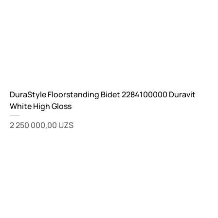
DuraStyle Floorstanding Bidet 2284100000 Duravit
White High Gloss
Цена
2 250 000,00 UZS