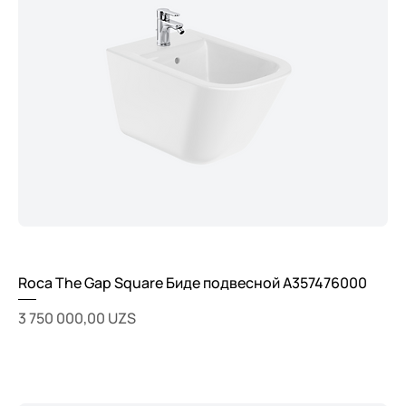
Roca The Gap Square Биде подвесной A357476000
Цена
3 750 000,00 UZS