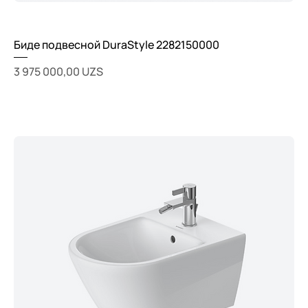
Биде подвесной DuraStyle 2282150000
Цена
3 975 000,00 UZS