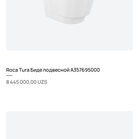
Roca Tura Биде подвесной A357695000
Цена
8 445 000,00 UZS