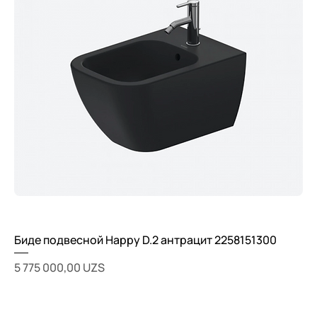
Биде подвесной Happy D.2 антрацит 2258151300
Цена
5 775 000,00 UZS