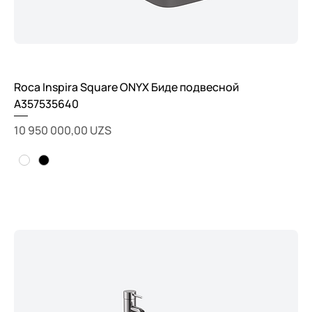
Roca Inspira Square ONYX Биде подвесной
A357535640
Цена
10 950 000,00 UZS