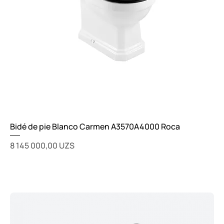
Bidé de pie Blanco Carmen A3570A4000 Roca
Цена
8 145 000,00 UZS