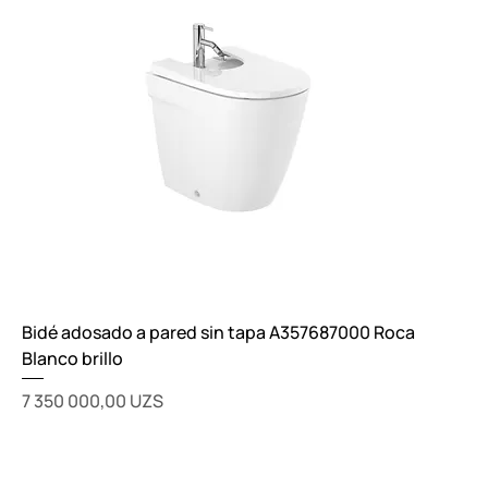
Bidé adosado a pared sin tapa A357687000 Roca
Blanco brillo
Цена
7 350 000,00 UZS