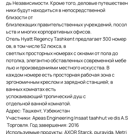
дь Независимости. Кроме того, деловые путешествен
ники будут находиться в непосредственной 
близости от 
близлежащих правительственных учреждений, посол
ьств и многих корпоративных офисов. 
Отель Hyatt Regency Tashkent предлагает 300 номер
ов, в том числе 52 люкса, в 
светлых просторных номерах с окнами от пола до 
потолка, элегантно обставленных современной мебе
лью и произведениями местного искусства. В 
каждом номере есть просторная рабочая зона с 
эргономичным креслом и зарядной станцией; в 
ванных комнатах есть 
успокаивающий тропический душ с 
отдельной ванной комнатой. 
Адрес: Ташкент, Узбекистан 
Участники: Apeas Engineering Insaat taahhut ve dis A.S
 Торговля. Год завершения: 2016 
Используемые продукты: AXOR Starck, puravida, Metri