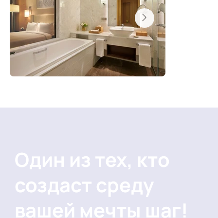
Один из тех, кто
создаст среду
вашей мечты шаг!