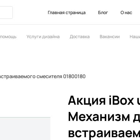
Главная страница
Блог
О нас
 помощь
Услуги дизайна
Доставка
Вакансии
Наши
ство
 встраиваемого смесителя 01800180
Акция iBox 
Механизм 
встраивае