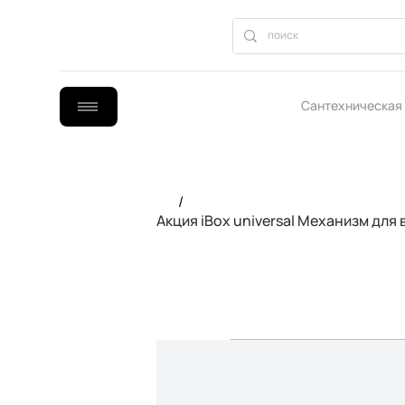
Сантехническая
B2B сотрудниче
/
Акция iBox universal Механизм для