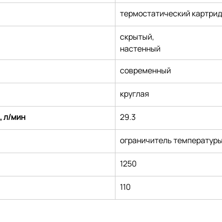
термостатический картри
скрытый,
настенный
современный
круглая
, л/мин
29.3
ограничитель температур
1250
110