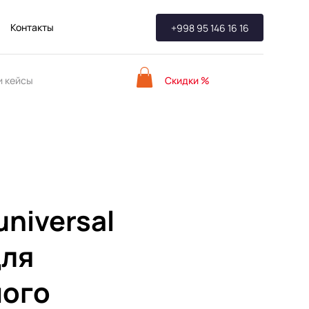
Контакты
+998 95 146 16 16
Скидки %
 кейсы
universal
для
мого