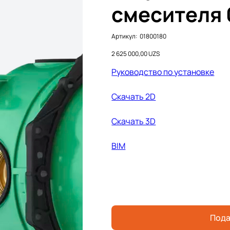
смесителя 
Артикул:
Артикул:
01800180
01800180
Цена
2 625 000,00 UZS
Руководство по установке
Скачать 2D
Cкачать 3D
BIM
Пода