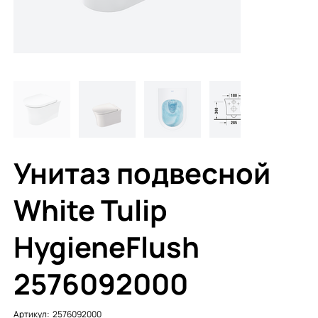
Унитаз подвесной
White Tulip
HygieneFlush
2576092000
Артикул:
Артикул:
2576092000