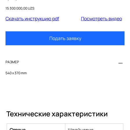
2576092000
Цена
15 300 000,00 UZS
Cкачать инструкцию pdf
Посмотреть видео
Подать заявку
РАЗМЕР
540 x 370 mm
Технические характеристики
Страна
Швейцария