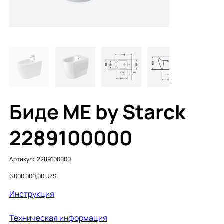
Биде ME by Starck
2289100000
Артикул:
Артикул:
2289100000
2289100000
Цена
6 000 000,00 UZS
Инструкция
Техническая информация