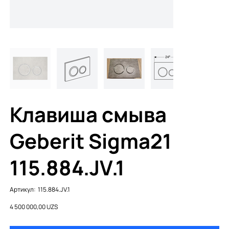
Клавиша смыва
Geberit Sigma21
115.884.JV.1
Артикул:
Артикул:
115.884.JV.1
115.884.JV.1
Цена
4 500 000,00 UZS