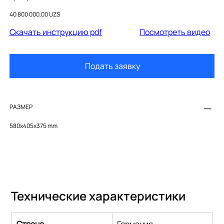
654000012004300
Цена
40 800 000,00 UZS
Cкачать инструкцию pdf
Посмотреть видео
Подать заявку
РАЗМЕР
580x405x375 mm
Технические характеристики
Страна
Германия