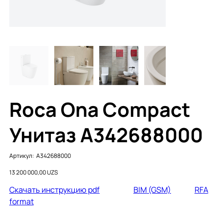
Roca Ona Compact
Унитаз A342688000
Артикул:
Артикул:
A342688000
A342688000
Цена
13 200 000,00 UZS
Cкачать инструкцию pdf
BI
M
(GSM)
RFA
format