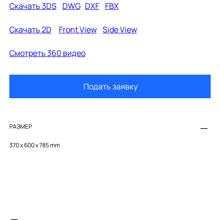
Скачать
3D
S
DW
G
D
XF
FBX
Скачать 2D
Front View
Side View
Cмотреть 360 видео
Подать заявку
РАЗМЕР
370 x 600 x 785 mm