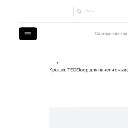
Сантехническая
B2B сотрудниче
/
Крышка TECEloop для панели смыва