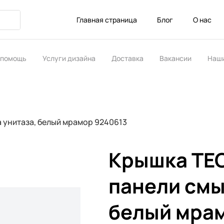
Главная страница
Блог
О нас
 помощь
Услуги дизайна
Доставка
Вакансии
Наши
ство
 унитаза, белый мрамор 9240613
Крышка TEC
панели смы
белый мрам