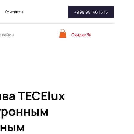
Контакты
+998 95 146 16 16
Скидки %
 кейсы
ва TECElux
ктронным
тным