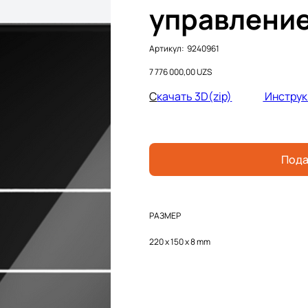
управление
Артикул:
Артикул:
9240961
9240961
Цена
7 776 000,00 UZS
С
качать 3D(zip)
Инструк
Пода
РАЗМЕР
220 x 150 x 8 mm