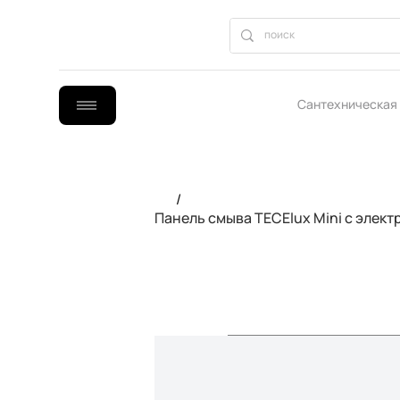
Сантехническая
B2B сотрудниче
/
Панель смыва TECElux Mini с эле