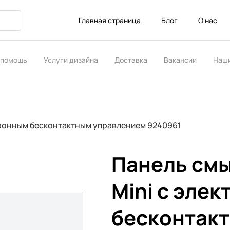
Главная страница
Блог
О нас
 помощь
Услуги дизайна
Доставка
Вакансии
Наши
ство
ктронным бесконтактным управлением 9240961
Панель смы
Mini с эле
бесконтак