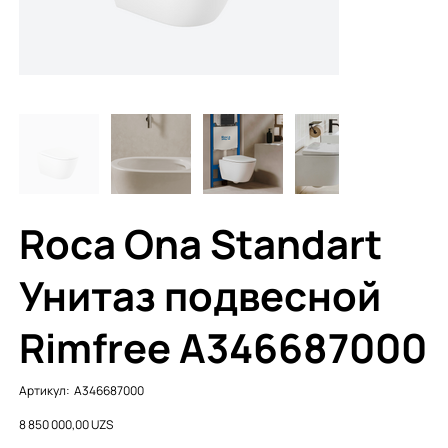
Roca Ona Standart
Унитаз подвесной
Rimfree A346687000
Артикул:
Артикул:
A346687000
A346687000
Цена
8 850 000,00 UZS