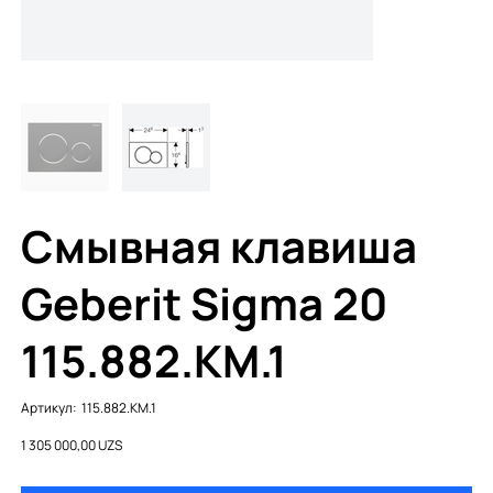
Смывная клавиша
Geberit Sigma 20
115.882.KM.1
Артикул:
Артикул:
115.882.KM.1
115.882.KM.1
Цена
1 305 000,00 UZS