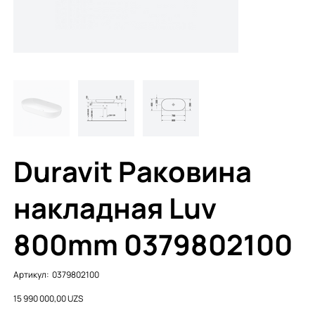
Duravit Раковина
накладная Luv
800mm 0379802100
Артикул:
Артикул:
0379802100
0379802100
Цена
15 990 000,00 UZS