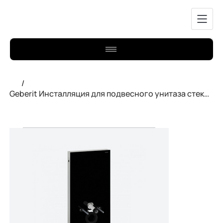
/
Geberit Инсталляция для подвесного унитаза стекло чёрное 131.021.SJ.5