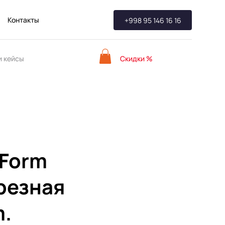
Контакты
+998 95 146 16 16
Скидки %
 кейсы
iForm
резная
.