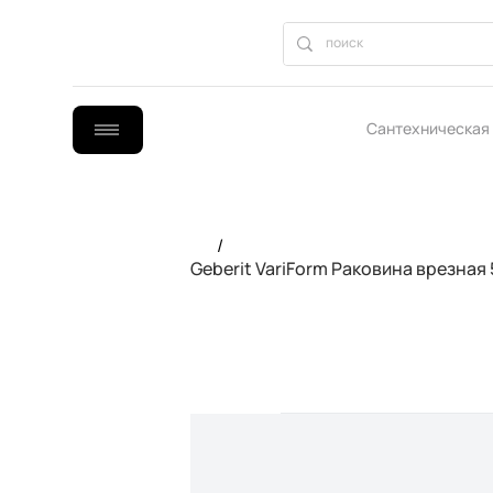
Сантехническая
B2B сотрудниче
/
Geberit VariForm Раковина врезная