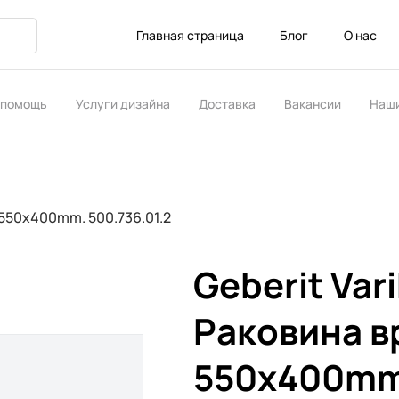
Главная страница
Блог
О нас
 помощь
Услуги дизайна
Доставка
Вакансии
Наши
ство
 550x400mm. 500.736.01.2
Geberit Var
Раковина в
550x400mm