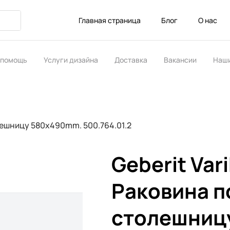
Главная страница
Блог
О нас
 помощь
Услуги дизайна
Доставка
Вакансии
Наши
ство
лешницу 580x490mm. 500.764.01.2
Geberit Var
Раковина п
столешниц