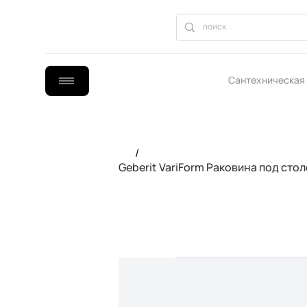
Сантехническая
B2B сотрудниче
/
Geberit VariForm Раковина под сто