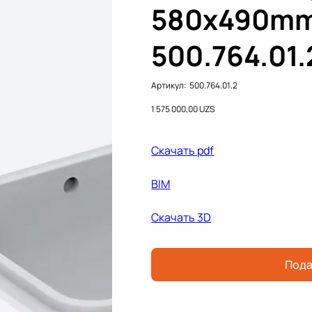
580x490mm
500.764.01.
Артикул:
Артикул:
500.764.01.2
500.764.01.2
Цена
1 575 000,00 UZS
Cкачать pdf
BIM
Скачать 3D
Пода