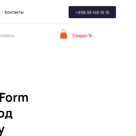
Контакты
+998 95 146 16 16
Скидки %
 кейсы
iForm
од
у