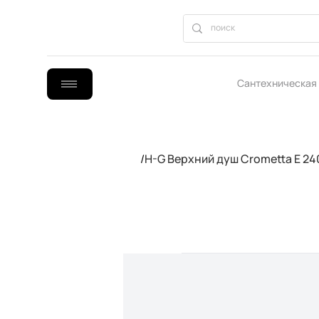
Сантехническая
B2B сотрудниче
/
H-G Верхний душ Crometta E 2