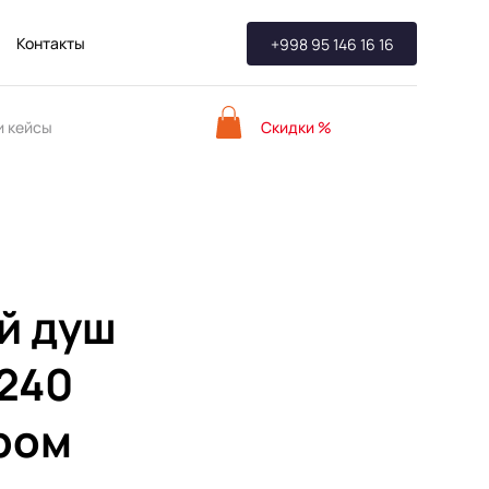
Контакты
+998 95 146 16 16
Скидки %
 кейсы
й душ
 240
ром