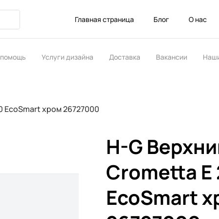
Главная страница
Блог
О нас
 помощь
Услуги дизайна
Доставка
Вакансии
Наши
ство
40 EcoSmart хром 26727000
H-G Верхни
Crometta E
EcoSmart х