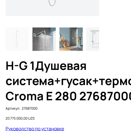
H-G 1Душевая
система+гусак+терм
Croma E 280 2768700
Артикул:
Артикул:
27687000
27687000
Цена
20 775 000,00 UZS
Руководство по установке