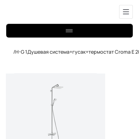
/
H-G 1Душевая система+гусак+термостат Croma E 2