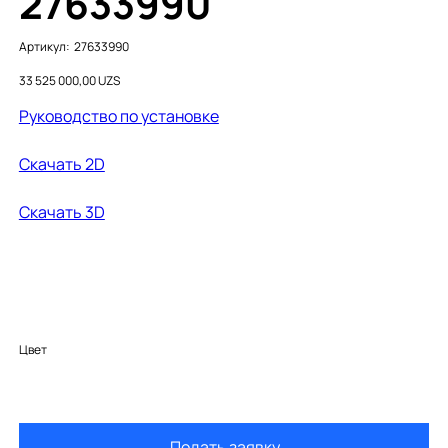
27633990
Артикул:
Артикул:
27633990
27633990
Цена
33 525 000,00 UZS
Руководство по установке
Скачать 2D
Скачать 3D
Цвет
Подать заявку