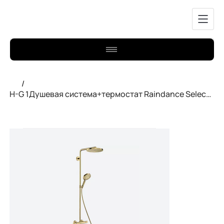
/
H-G 1Душевая система+термостат Raindance Select S 240 полиров.золот 27633990