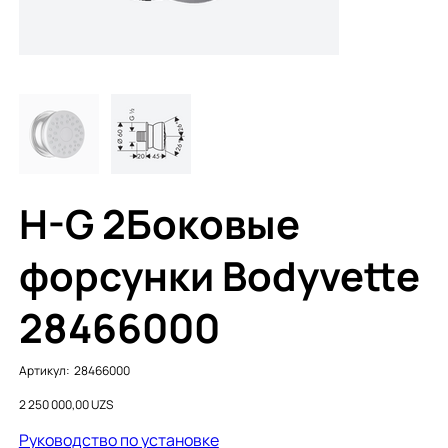
H-G 2Боковые
форсунки Bodyvette
28466000
Артикул:
Артикул:
28466000
28466000
Цена
2 250 000,00 UZS
Руководство по установке