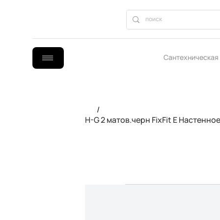
Сантехническая
B2B сотрудниче
/
H-G 2 матов.черн FixFit E Настенн