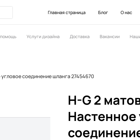
Главная страница
Блог
О нас
 помощь
Услуги дизайна
Доставка
Вакансии
Наши
ство
ое угловое соединение шланга 27454670
H-G 2 матов
Настенное 
соединени