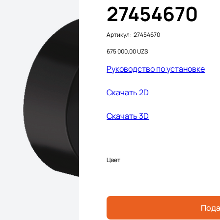
27454670
Артикул:
Артикул:
27454670
27454670
Цена
675 000,00 UZS
Руководство по установке
Cкачать 2D
Cкачать 3D
Цвет
Пода