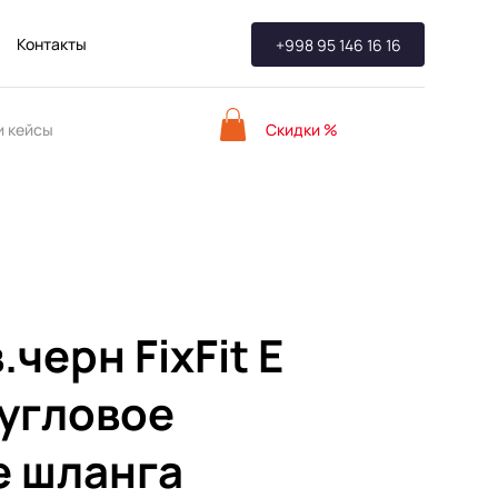
Контакты
+998 95 146 16 16
Скидки %
 кейсы
.черн FixFit E
угловое
е шланга