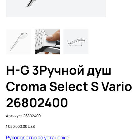
H-G 3Ручной душ
Croma Select S Vario
26802400
Артикул:
Артикул:
26802400
26802400
Цена
1 050 000,00 UZS
Руководство по установке