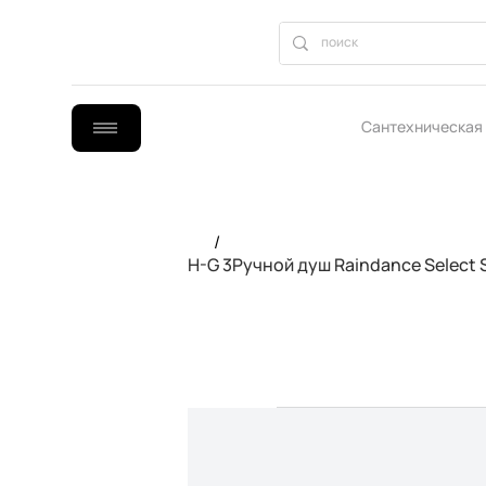
Сантехническая
B2B сотрудниче
/
H-G 3Ручной душ Raindance Select 