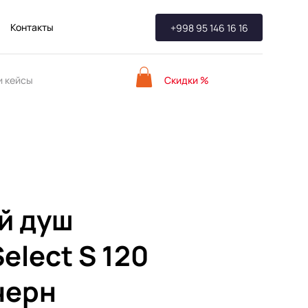
Контакты
+998 95 146 16 16
Скидки %
 кейсы
й душ
elect S 120
черн