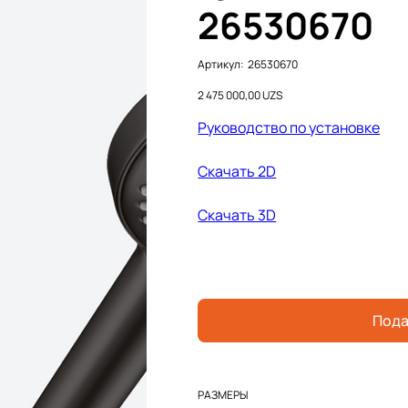
26530670
Артикул:
Артикул:
26530670
26530670
Цена
2 475 000,00 UZS
Руководство по установке
Cкачать 2D
Cкачать 3D
Пода
РАЗМЕРЫ