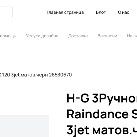
Главная страница
Блог
О нас
 помощь
Услуги дизайна
Доставка
Вакансии
Наши
ство
S 120 3jet матов.черн 26530670
H-G 3Ручно
Raindance S
3jet матов.