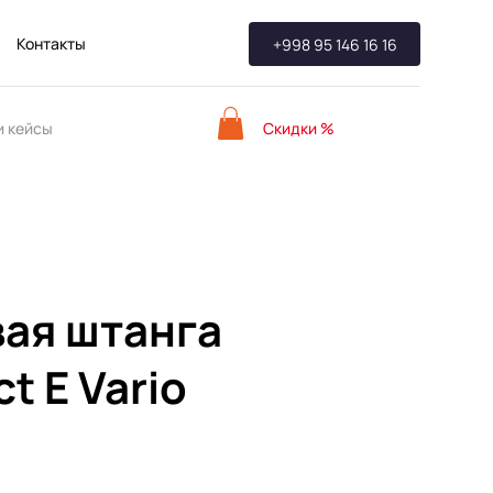
Контакты
+998 95 146 16 16
Скидки %
 кейсы
ая штанга
t E Vario