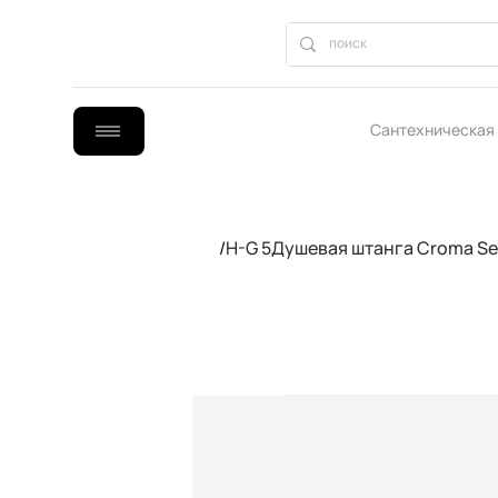
Сантехническая
B2B сотрудниче
/
H-G 5Душевая штанга Croma Sel