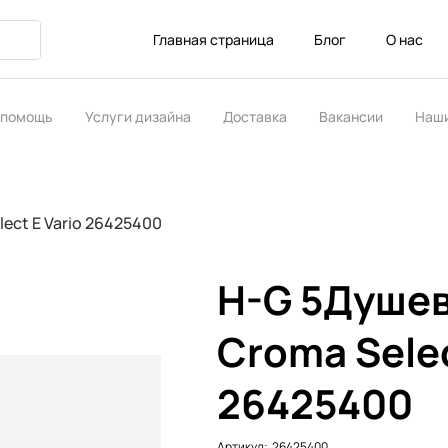
Главная страница
Блог
О нас
 помощь
Услуги дизайна
Доставка
Вакансии
Наши
ство
ect E Vario 26425400
H-G 5Душев
Croma Selec
26425400
Артикул:
Артикул:
26425400