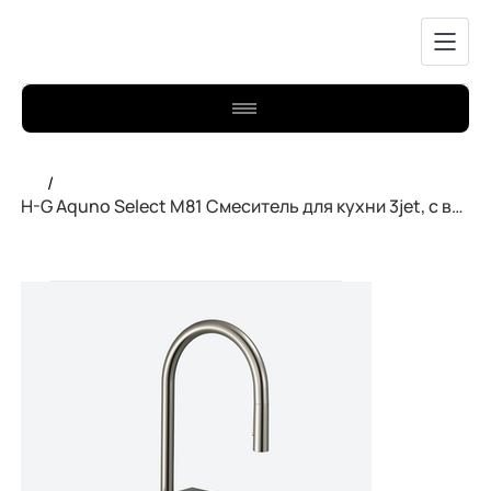
/
H-G Aquno Select M81 Смеситель для кухни 3jet, с выдвыжным изливом мат 73831800