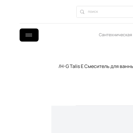
Сантехническая
B2B сотрудниче
/
H-G Talis E Смеситель для ванн