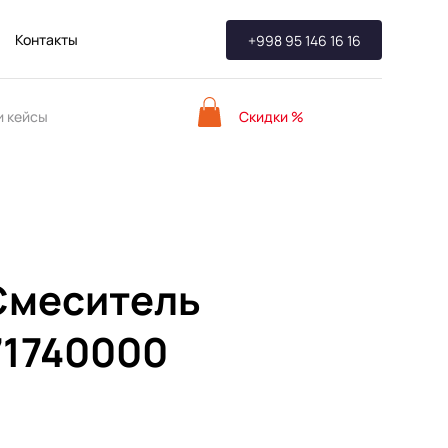
Контакты
+998 95 146 16 16
Скидки %
 кейсы
 Смеситель
71740000