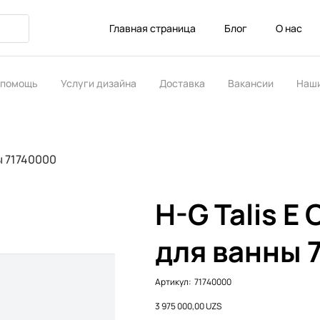
Главная страница
Блог
О нас
 помощь
Услуги дизайна
Доставка
Вакансии
Наши
ство
ы 71740000
H-G Talis E
для ванны 
Артикул:
Артикул:
71740000
71740000
Цена
3 975 000,00 UZS