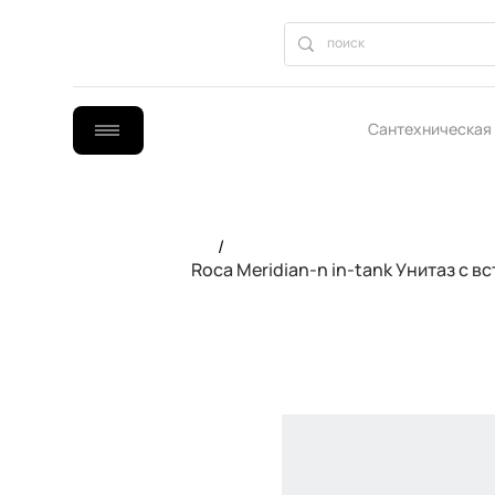
Сантехническая
B2B сотрудниче
/
Roca Meridian-n in-tank Унитаз с