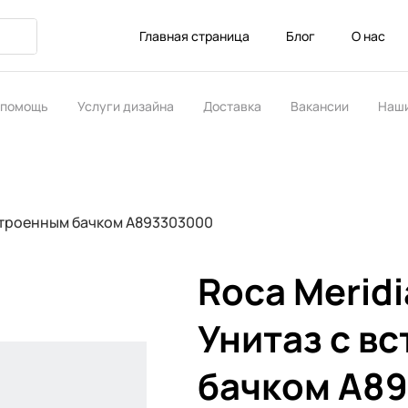
Главная страница
Блог
О нас
 помощь
Услуги дизайна
Доставка
Вакансии
Наши
ство
 встроенным бачком A893303000
Roca Meridi
Унитаз с в
бачком A8