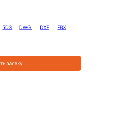
3
DS
DWG
DXF
FBX
ть заявку