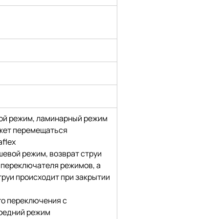
ой режим, ламинарный режим
жет перемещаться 
flex
евой режим, возврат струи 
переключателя режимов, а 
руи происходит при закрытии 
го переключения с 
ередний режим