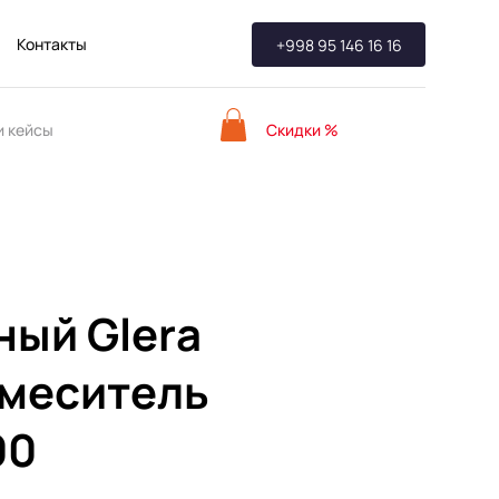
Контакты
+998 95 146 16 16
Скидки %
 кейсы
ный Glera
смеситель
00