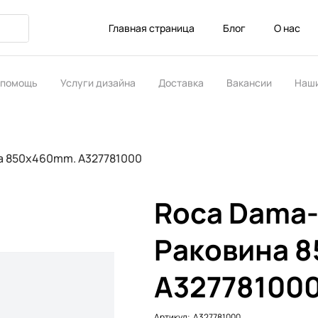
Главная страница
Блог
О нас
 помощь
Услуги дизайна
Доставка
Вакансии
Наши
ство
а 850x460mm. A327781000
Roca Dama-
Раковина 
A32778100
Артикул:
Артикул:
A327781000