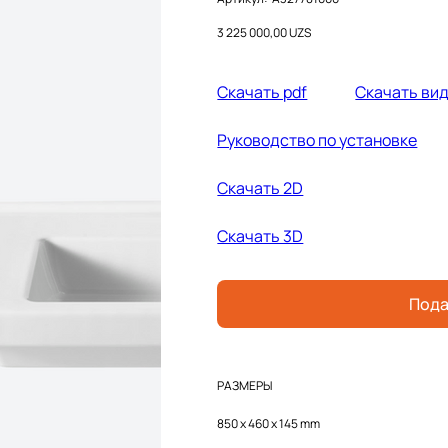
A327781000
Цена
3 225 000,00 UZS
Cкачать pdf
Cкачать ви
Руководство по установке
Cкачать 2D
Скачать 3D
Пода
РАЗМЕРЫ
850 x 460 x 145 mm