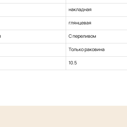
накладная
глянцевая
ы
С переливом
Только раковина
10.5