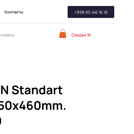
Контакты
+998 95 146 16 16
Скидки %
 кейсы
N Standart
850x460mm.
0