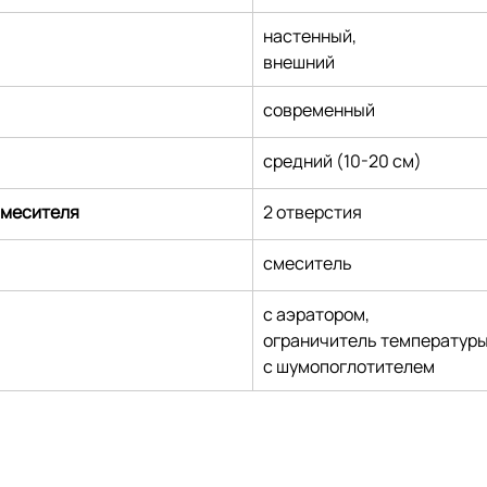
настенный,
внешний
современный
средний (10-20 см)
смесителя
2 отверстия
смеситель
с аэратором,
ограничитель температуры
с шумопоглотителем