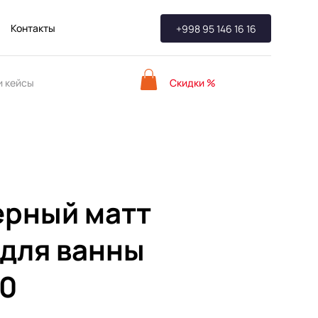
Контакты
+998 95 146 16 16
Скидки %
 кейсы
ерный матт
для ванны
0