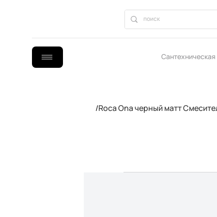
Сантехническая
B2B сотрудниче
/
Roca Ona черный матт Смесите