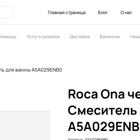
Главная страница
Блог
О нас
 помощь
Услуги дизайна
Доставка
Вакансии
Наши
ство
ль для ванны A5A029ENB0
Roca Ona ч
Смеситель 
A5A029ENB
Артикул:
Артикул:
A5A029ENB0