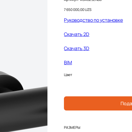
A5A029ENB0
Цена
7 650 000,00 UZS
Руководство по установке
Скачать 2D
Cкачать 3D
BIM
Цвет
Пода
РАЗМЕРЫ