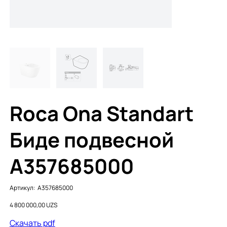
Roca Ona Standart
Биде подвесной
A357685000
Артикул:
Артикул:
A357685000
A357685000
Цена
4 800 000,00 UZS
Cкачать pdf