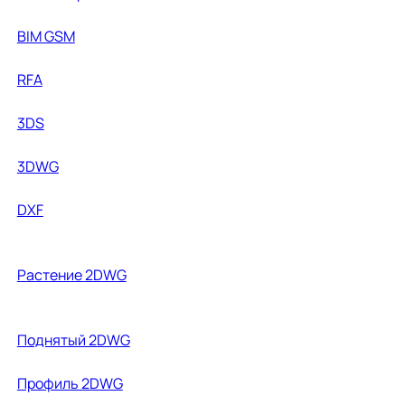
BIM GSM
RFA
3DS
3DWG
DXF
Растение
2DWG
Поднятый 2DWG
Профиль 2DWG