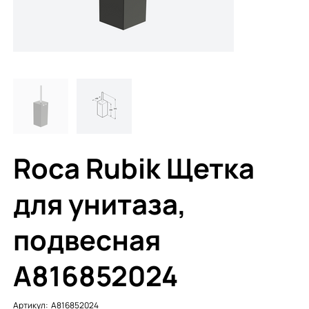
Roca Rubik Щетка
для унитаза,
подвесная
A816852024
Артикул:
Артикул:
A816852024