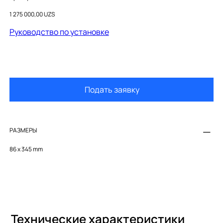
A816852024
Цена
1 275 000,00 UZS
Руководство по установке
Подать заявку
РАЗМЕРЫ
86 x 345 mm
Технические характеристики