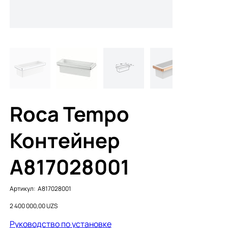
Roca Tempo
Контейнер
A817028001
Артикул:
Артикул:
A817028001
A817028001
Цена
2 400 000,00 UZS
Руководство по установке