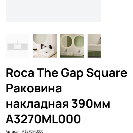
Roca The Gap Square
Раковина
накладная 390мм
A3270ML000
Артикул:
Артикул:
A3270ML000