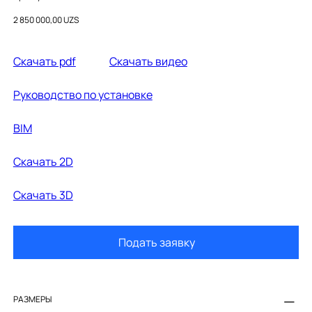
A3270ML000
Цена
2 850 000,00 UZS
Cкачать pdf
Cкачать видео
Руководство по установке
BIM
Cкачать 2D
Скачать 3D
Подать заявку
РАЗМЕРЫ