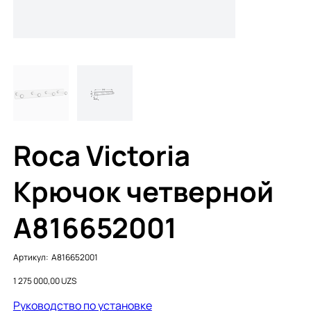
Roca Victoria
Крючок четверной
A816652001
Артикул:
Артикул:
A816652001
A816652001
Цена
1 275 000,00 UZS
Руководство по установке