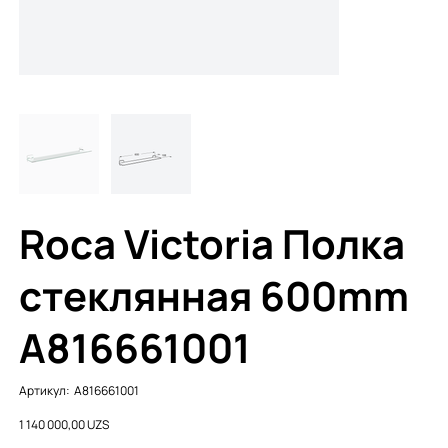
Roca Victoria Полка
стеклянная 600mm
A816661001
Артикул:
Артикул:
A816661001
A816661001
Цена
1 140 000,00 UZS