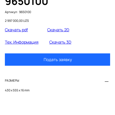
9650100
Артикул:
Артикул:
9650100
9650100
Цена
2 997 000,00 UZS
Cкачать pdf
Скачать 2D
Тех. Информация
Скачать 3D
Подать заявку
РАЗМЕРЫ
430 x 555 x 16 mm