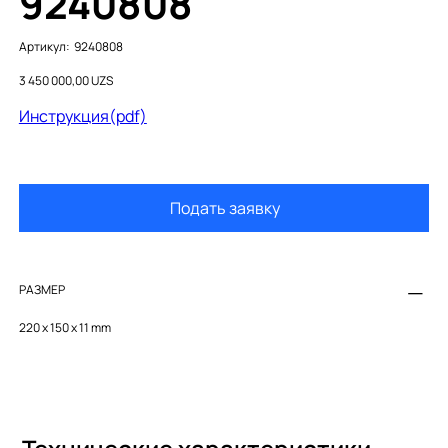
9240808
Артикул:
Артикул:
9240808
9240808
Цена
3 450 000,00 UZS
Инструкция(pdf)
Подать заявку
РАЗМЕР
220 x 150 x 11 mm