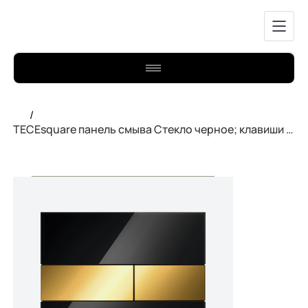
/
TECEsquare панель смыва Стекло черное; клавиши позолоченные 9240808