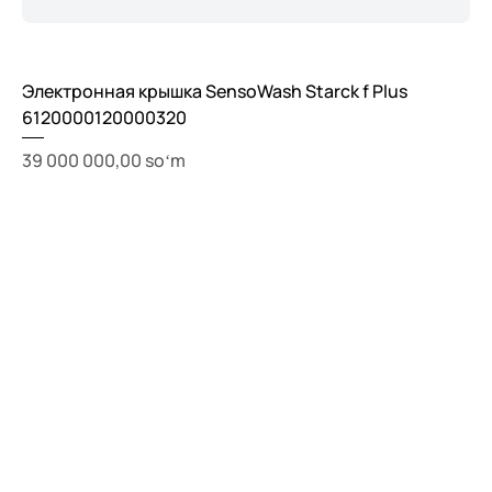
Электронная крышка SensoWash Starck f Plus
6120000120000320
Price
39 000 000,00 soʻm