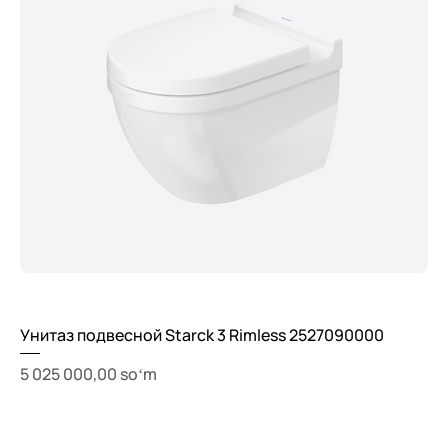
Унитаз подвесной Starck 3 Rimless 2527090000
Price
5 025 000,00 soʻm