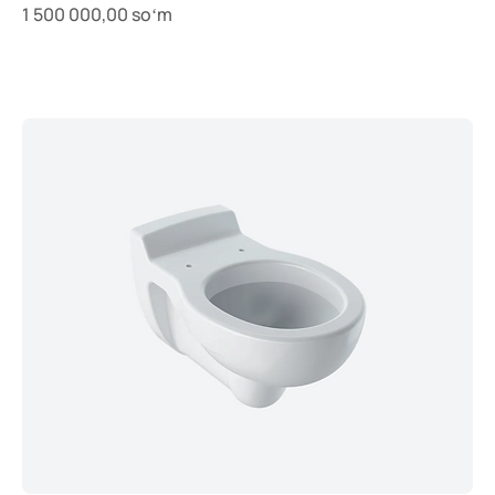
Price
1 500 000,00 soʻm