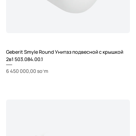
Geberit Smyle Round Унитаз подвесной с крышкой
2в1 503.084.00.1
Price
6 450 000,00 soʻm