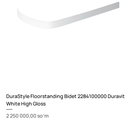
DuraStyle Floorstanding Bidet 2284100000 Duravit
White High Gloss
Price
2 250 000,00 soʻm