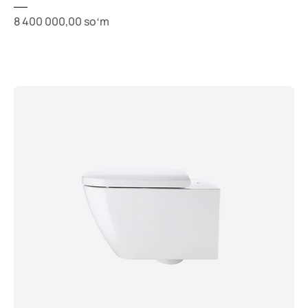
Price
8 400 000,00 soʻm