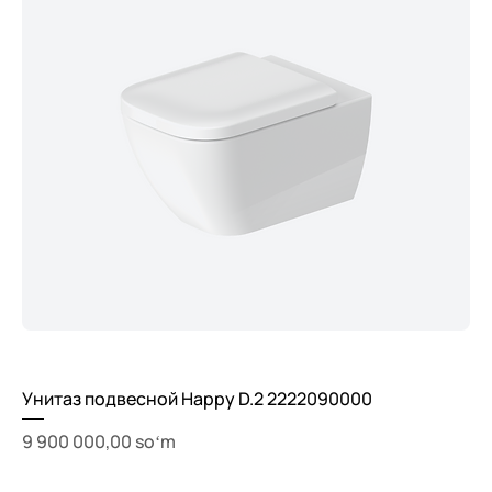
Унитаз подвесной Happy D.2 2222090000
Price
9 900 000,00 soʻm