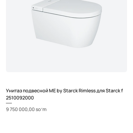
Унитаз подвесной ME by Starck Rimless для Starck f
2510092000
Price
9 750 000,00 soʻm