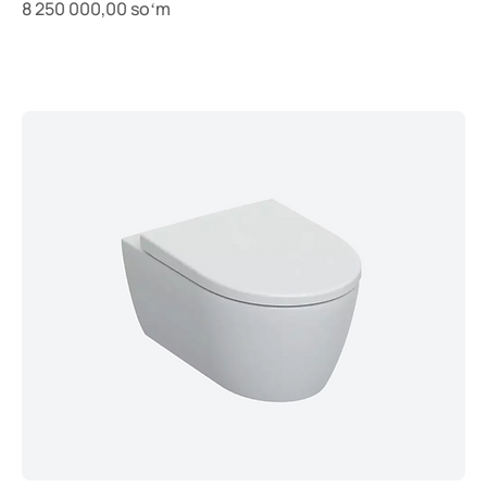
Price
8 250 000,00 soʻm