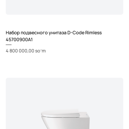
Набор подвесного унитаза D-Code Rimless
45700900A1
Price
4 800 000,00 soʻm