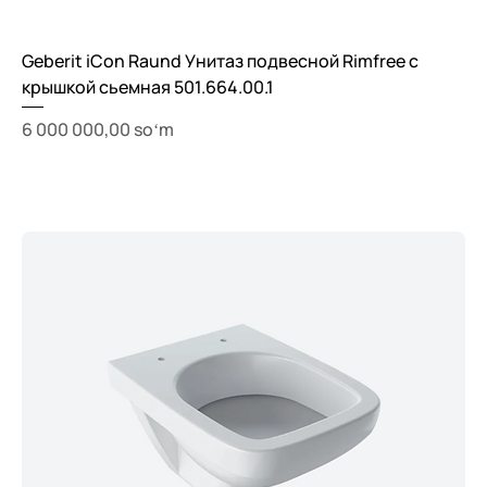
Geberit iCon Raund Унитаз подвесной Rimfree с
крышкой сьемная 501.664.00.1
Price
6 000 000,00 soʻm