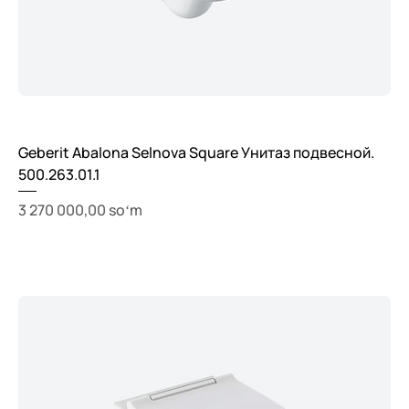
Geberit Abalona Selnova Square Унитаз подвесной.
500.263.01.1
Price
3 270 000,00 soʻm