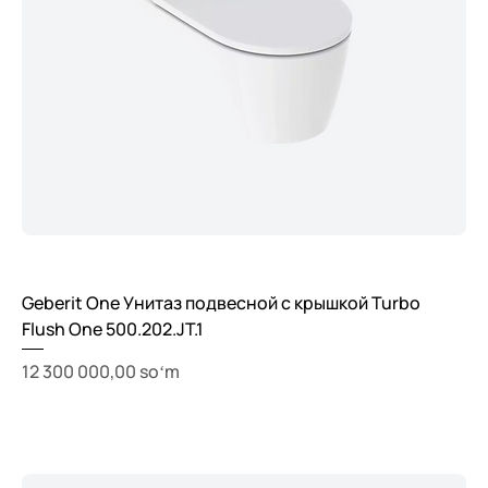
Geberit One Унитаз подвесной с крышкой Turbo
Flush One 500.202.JT.1
Price
12 300 000,00 soʻm