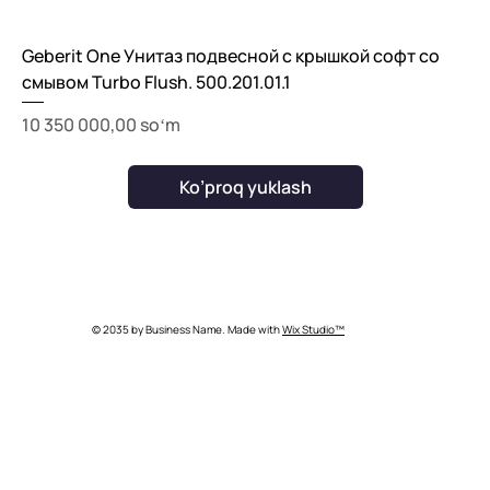
Geberit One Унитаз подвесной с крышкой софт со
смывом Turbo Flush. 500.201.01.1
Price
10 350 000,00 soʻm
Ko’proq yuklash
© 2035 by Business Name. Made with
Wix Studio™