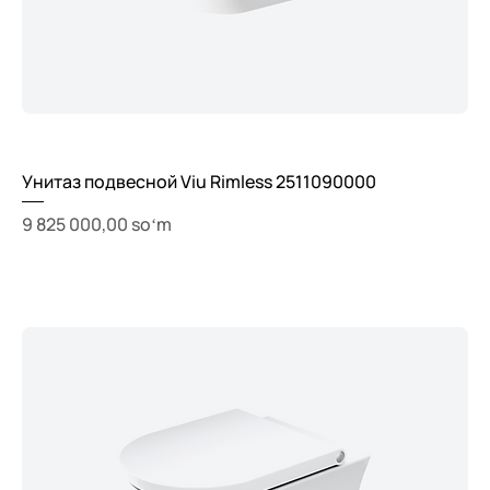
Унитаз подвесной Viu Rimless 2511090000
Price
9 825 000,00 soʻm