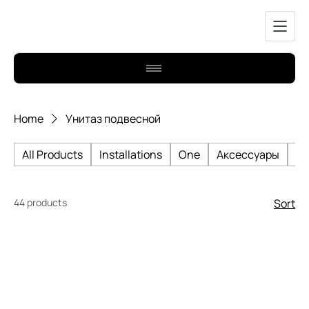
Home
Унитаз подвесной
All Products
Installations
One
Аксессуары
Би
44 products
Sort