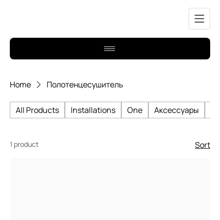
Home
Полотенцесушитель
All Products
Installations
One
Аксессуары
Би
1 product
Sort