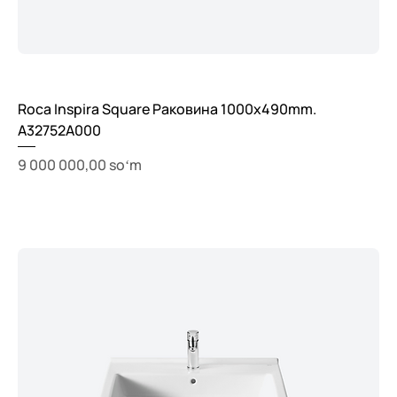
Roca Inspira Square Раковина 1000x490mm.
A32752A000
Price
9 000 000,00 soʻm