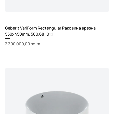
Geberit VariForm Rectengular Раковина врезна
550x450mm. 500.681.01.1
Price
3 300 000,00 soʻm