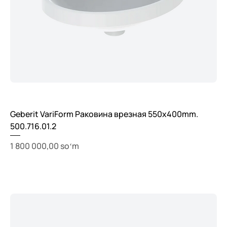
Geberit VariForm Раковина врезная 550x400mm.
500.716.01.2
Price
1 800 000,00 soʻm