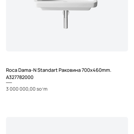
Roca Dama-N Standart Раковина 700x460mm.
A327782000
Price
3 000 000,00 soʻm