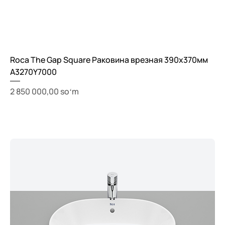
Roca The Gap Square Раковина врезная 390x370мм
A3270Y7000
Price
2 850 000,00 soʻm