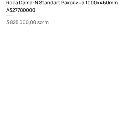
Roca Dama-N Standart Раковина 1000x460mm.
A327780000
Price
3 825 000,00 soʻm