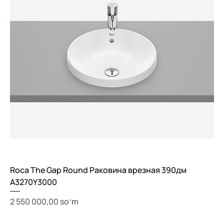
Roca The Gap Round Раковина врезная 390дм
A3270Y3000
Price
2 550 000,00 soʻm