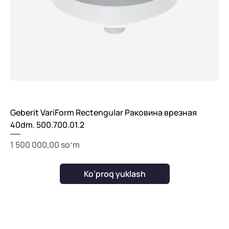
Geberit VariForm Rectengular Раковина врезная
40dm. 500.700.01.2
Price
1 500 000,00 soʻm
Ko’proq yuklash