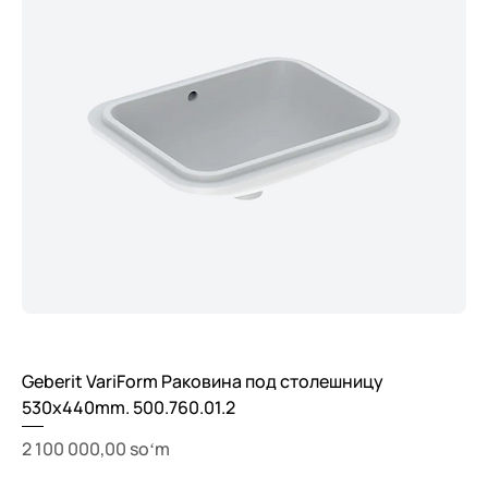
Geberit VariForm Раковина под столешницу
530x440mm. 500.760.01.2
Price
2 100 000,00 soʻm