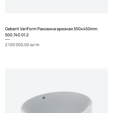
Geberit VariForm Раковина врезная 550x450mm.
500.740.01.2
Price
2 100 000,00 soʻm