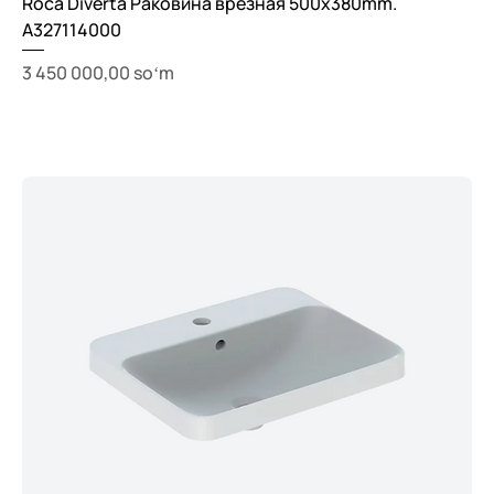
Roca Diverta Раковина врезная 500x380mm.
A327114000
Price
3 450 000,00 soʻm