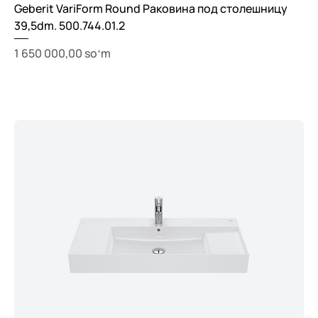
Geberit VariForm Round Раковина под столешницу
39,5dm. 500.744.01.2
Price
1 650 000,00 soʻm