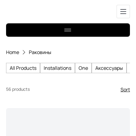
Home
Раковины
All Products
Installations
One
Аксессуары
Би
56 products
Sort