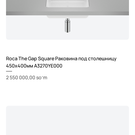
Roca The Gap Square Раковина под столешницу
450x400мм A3270YE000
Price
2 550 000,00 soʻm