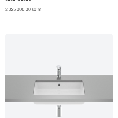
Price
2 025 000,00 soʻm