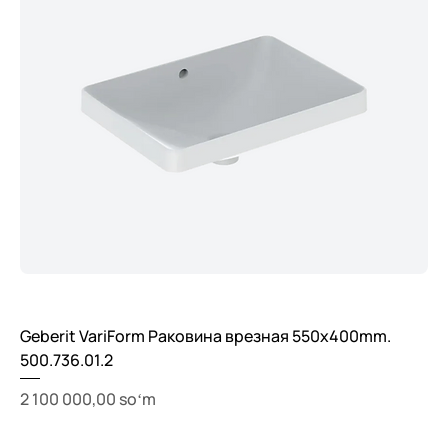
Geberit VariForm Раковина врезная 550x400mm.
500.736.01.2
Price
2 100 000,00 soʻm