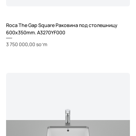
Roca The Gap Square Раковина под столешницу
600x350mm. A3270YF000
Price
3 750 000,00 soʻm