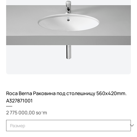
Roca Berna Раковина под столешницу 560x420mm.
A327871001
Price
2 775 000,00 soʻm