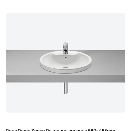
Roca Dama Senso Раковина врезная 580х485mm.