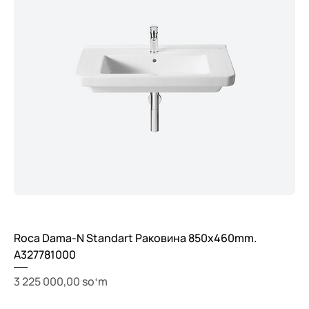
Roca Dama-N Standart Раковина 850x460mm.
A327781000
Price
3 225 000,00 soʻm