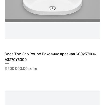
Roca The Gap Round Раковина врезная 600x370мм
A3270Y5000
Price
3 300 000,00 soʻm