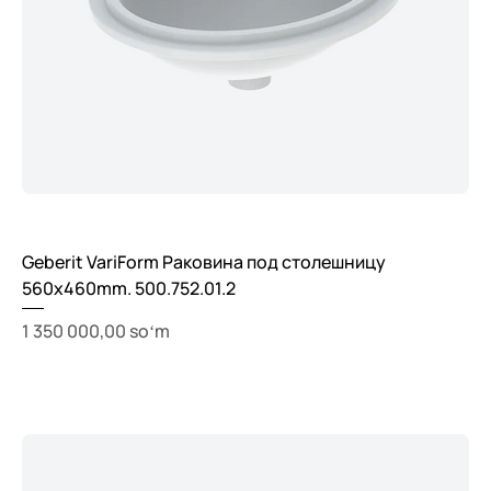
Geberit VariForm Раковина под столешницу
560х460mm. 500.752.01.2
Price
1 350 000,00 soʻm