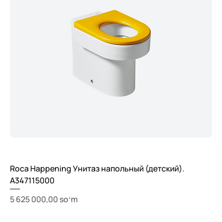
Roca Happening Унитаз напольный (детский).
A347115000
Price
5 625 000,00 soʻm