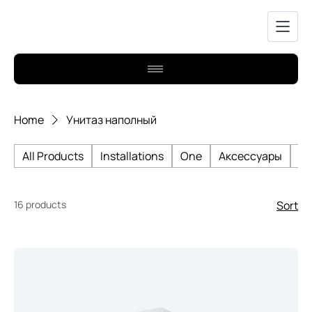
Home
Унитаз наполный
All Products
Installations
One
Аксессуары
Би
16 products
Sort