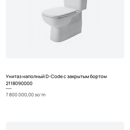
Унитаз наполный D-Code с закрытым бортом
2118090000
Price
7 800 000,00 soʻm