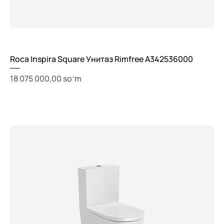
Roca Inspira Square Унитаз Rimfree A342536000
Price
18 075 000,00 soʻm