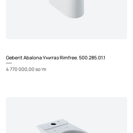
Geberit Abalona Унитаз Rimfree. 500.285.01.1
Price
4 770 000,00 soʻm