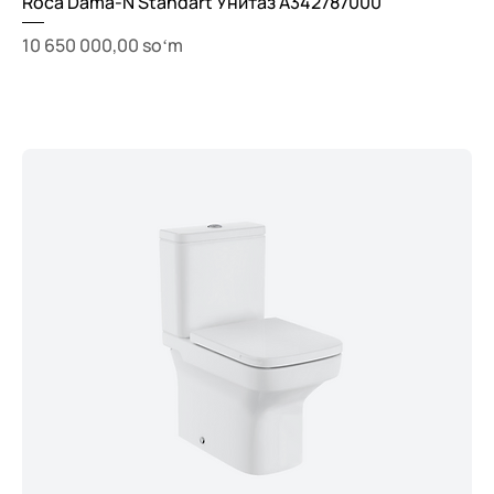
Roca Dama-N Standart Унитаз A342787000
Price
10 650 000,00 soʻm