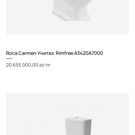
Roca Carmen Унитаз. Rimfree A3420A7000
Price
20 655 000,00 soʻm