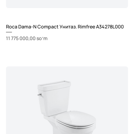
Roca Dama-N Compact Унитаз. Rimfree A34278L000
Price
11 775 000,00 soʻm