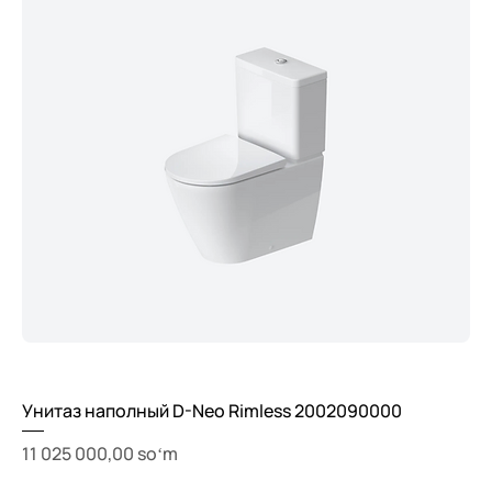
Унитаз наполный D-Neo Rimless 2002090000
Price
11 025 000,00 soʻm