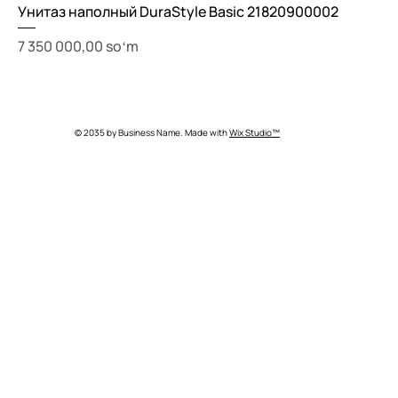
Унитаз наполный DuraStyle Basic 21820900002
Price
7 350 000,00 soʻm
© 2035 by Business Name. Made with
Wix Studio™