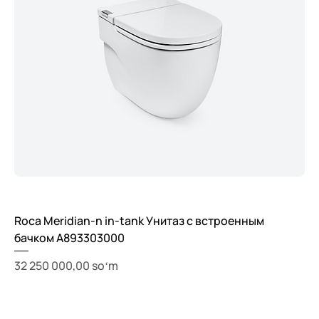
Roca Meridian-n in-tank Унитаз с встроенным
бачком A893303000
Price
32 250 000,00 soʻm